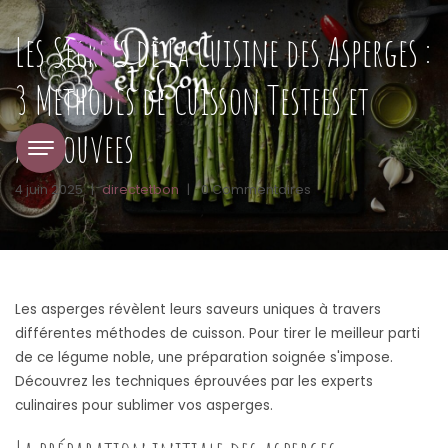
Les Secrets de la Cuisine des Asperges :
3 Methodes de Cuisson Testees et
Approuvees
4 juin 2025
|
directetbon
|
0 Commentaires
Les asperges révèlent leurs saveurs uniques à travers
différentes méthodes de cuisson. Pour tirer le meilleur parti
de ce légume noble, une préparation soignée s'impose.
Découvrez les techniques éprouvées par les experts
culinaires pour sublimer vos asperges.