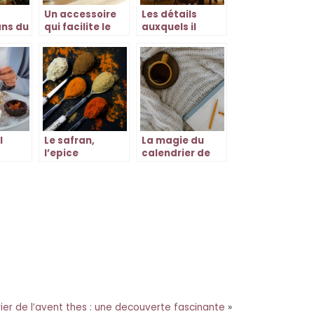
Un accessoire
Les détails
ans du
qui facilite le
auxquels il
quotidien de
faudra penser
nnel
bien des gens
avant
l’ouverture de
t ?
votre
restaurant
l
Le safran,
La magie du
l’epice
calendrier de
rès
precieuse aux
l’avent thes :
proprietes
une decouverte
exceptionnelles
fascinante
ier de l’avent thes : une decouverte fascinante
»