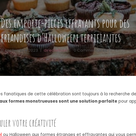
Des emporte-pieces effrayants pour des
friandises d’Halloween terrifiantes
17 septembre 2023
|
directetbon
|
0 Commentaires
s fanatiques de cette célébration sont toujours à la recherche de
aux formes monstrueuses sont une solution parfaite
pour app
ler votre créativité
l
ou Halloween aux formes étranges et effrayantes qui vous permet