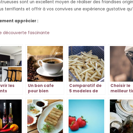
euses sont un excellent moyen de réaliser des friandises origina
 terrifiants et offrir à vos convives une expérience gustative qu’il
lement apprécier :
une découverte fascinante
rir les
Un bon cafe
Comparatif de
Choisir le
nts
pour bien
5 modeles de
meilleur ti
saires
commencer la
friteuses de la
bouchon p
une
journee
gamme Actifry
profiter d
e
grands cr