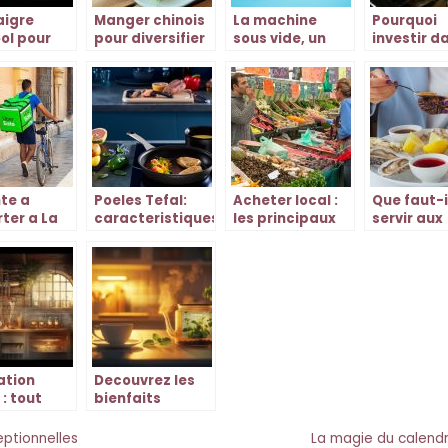
aigre
Manger chinois
La machine
Pourquoi
ol pour
pour diversifier
sous vide, un
investir d
yer toute
les assiettes
appareil
matériel
cuisine
indispensable
professio
pour la
pour votre
conservation de
restauran
vos aliments
te a
Poeles Tefal:
Acheter local :
Que faut-i
ter a La
caracteristiques
les principaux
servir aux
lle
et
avantages
invités ap
comparaison.
une bonne
raclette ?
lation
Decouvrez les
 : tout
bienfaits
 sur ce
relaxants du
ssus de
Lipton Saveurs
eptionnelles
La magie du calendr