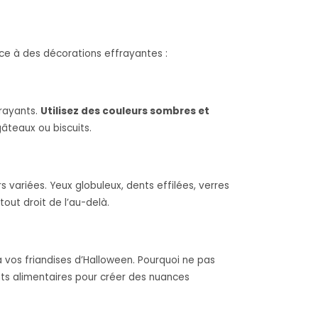
âce à des décorations effrayantes :
frayants.
Utilisez des couleurs sombres et
gâteaux ou biscuits.
s variées. Yeux globuleux, dents effilées, verres
out droit de l’au-delà.
à vos friandises d’Halloween. Pourquoi ne pas
nts alimentaires pour créer des nuances