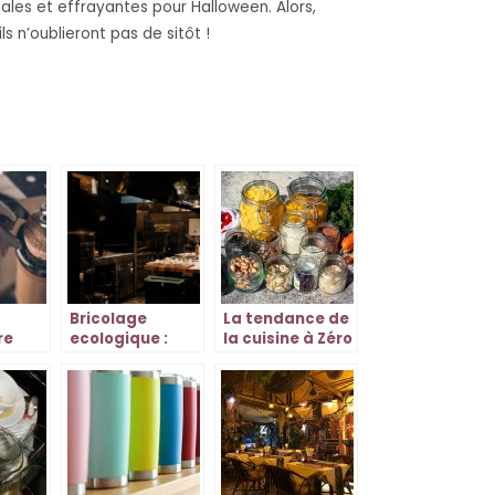
les et effrayantes pour Halloween. Alors,
s n’oublieront pas de sitôt !
Bricolage
La tendance de
re
ecologique :
la cuisine à Zéro
our
metamorphosez
Déchet
e vos
vos objets
us
quotidiens en
tresors
durables