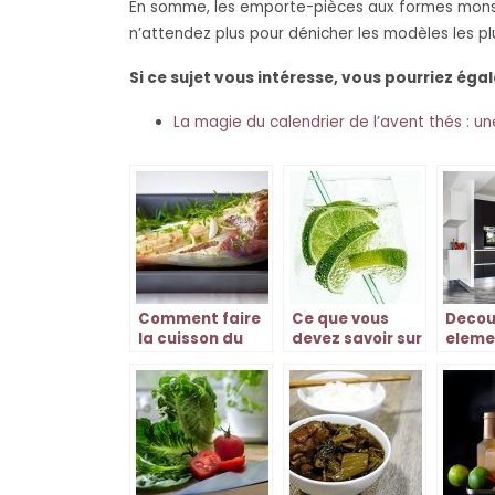
En somme, les emporte-pièces aux formes monstru
n’attendez plus pour dénicher les modèles les plus
Si ce sujet vous intéresse, vous pourriez éga
La magie du calendrier de l’avent thés : 
Comment faire
Ce que vous
Decouv
la cuisson du
devez savoir sur
eleme
roti de bœuf au
le rhum arrange
neces
four chaleur
!
dans 
tournante ?
cuisin