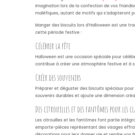
imagination lors de la confection de vos friandi
maléfiques, autant de motifs qui s’adapteront par
Manger des biscuits lors d’Halloween est une tra
cette période festive :
Célébrer la fête
Halloween est une occasion spéciale pour célébre
contribue à créer une atmosphère festive et à se
Créer des souvenirs
Préparer et déguster des biscuits spéciaux pour
souvenirs durables et ajoute une dimension créat
Des citrouilles et des fantômes pour les cl
Les citrouilles et les fantômes font partie inté
emporte-pièces représentant des visages effraya
décorations pour leur donner vie et rendre vos f