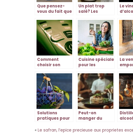
Que pensez-
Un plat trop
Le vin
vous du fait que
salé? Les
d’alco
le couteau soit
meilleures
netto
considéré
astuces pour
votre 
comme l’outil le
réajuster
plus important
en cuisine ?
Comment
Cuisine spéciale
La ven
choisir son
pour les
empor
multicuiseur ?
végétariens
Roche
Solutions
Peut-on
Distil
pratiques pour
manger du
alcool
se faire livrer
boudin blanc
savoir
des paniers de
enceinte ?
proce
«
Le safran, l’epice precieuse aux proprietes exc