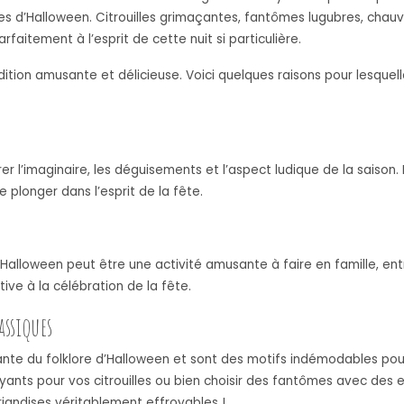
ses d’Halloween. Citrouilles grimaçantes, fantômes lugubres, chau
faitement à l’esprit de cette nuit si particulière.
dition amusante et délicieuse. Voici quelques raisons pour lesque
r l’imaginaire, les déguisements et l’aspect ludique de la saiso
 plonger dans l’esprit de la fête.
 Halloween peut être une activité amusante à faire en famille, e
ive à la célébration de la fête.
assiques
grante du folklore d’Halloween et sont des motifs indémodables pou
nts pour vos citrouilles ou bien choisir des fantômes avec des ex
riandises véritablement effroyables !