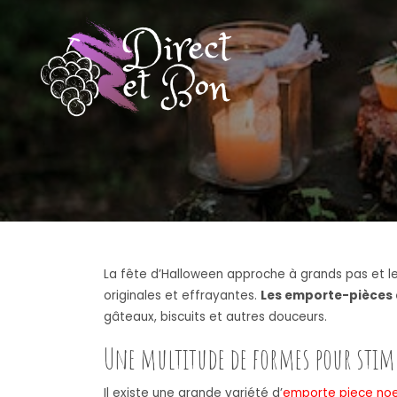
La fête d’Halloween approche à grands pas et le
originales et effrayantes.
Les emporte-pièces 
gâteaux, biscuits et autres douceurs.
Une multitude de formes pour stimu
Il existe une grande variété d’
emporte piece noe