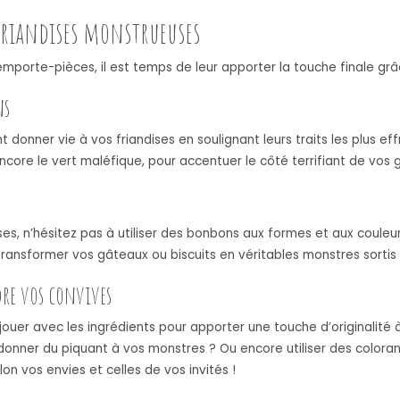
 friandises monstrueuses
s emporte-pièces, il est temps de leur apporter la touche finale gr
ns
donner vie à vos friandises en soulignant leurs traits les plus ef
ncore le vert maléfique, pour accentuer le côté terrifiant de vos 
ses, n’hésitez pas à utiliser des bonbons aux formes et aux couleur
transformer vos gâteaux ou biscuits en véritables monstres sortis t
dre vos convives
ouer avec les ingrédients pour apporter une touche d’originalité 
onner du piquant à vos monstres ? Ou encore utiliser des colora
lon vos envies et celles de vos invités !