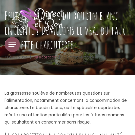
Peut-on manger du boudin blanc
enceinte ? Démêlons le vrai du faux
sur cette charcuterie
13 avril 2024
|
directetbon
|
0 Commentaires
La grossesse soulève de nombreuses questions sur
l'alimentation, notamment concernant la consommation de
charcuterie. Le boudin blanc, cette spécialité appréciée,
mérite une attention particulière pour les futures mamans
qui souhaitent en consommer sans risque.