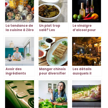
La tendance de
Un plat trop
Le vinaigre
la cuisine à Zéro
salé? Les
d’alcool pour
Déchet
meilleures
nettoyer toute
astuces pour
votre cuisine
réajuster
Avoir des
Manger chinois
Les détails
ingrédients
pour diversifier
auxquels il
d’exceptions
les assiettes
faudra penser
pour un repas.
avant
l’ouverture de
votre
restaurant