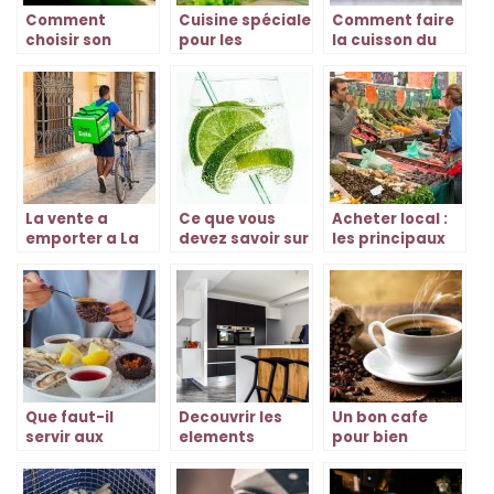
Comment
Cuisine spéciale
Comment faire
choisir son
pour les
la cuisson du
multicuiseur ?
végétariens
roti de bœuf au
four chaleur
tournante ?
La vente a
Ce que vous
Acheter local :
emporter a La
devez savoir sur
les principaux
Rochelle
le rhum arrange
avantages
!
Que faut-il
Decouvrir les
Un bon cafe
servir aux
elements
pour bien
invités après
necessaires
commencer la
une bonne
dans une
journee