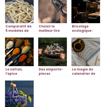
raclette ?
cuisine
Comparatif de
Choisir le
Bricolage
5 modeles de
meilleur tire
ecologique :
friteuses de la
bouchon pour
metamorphosez
gamme Actifry
profiter de vos
vos objets
grands crus
quotidiens en
tresors
durables
Le safran,
Des emporte-
La magie du
l’epice
pieces
calendrier de
precieuse aux
effrayants pour
l’avent thes :
proprietes
des friandises
une decouverte
exceptionnelles
d’Halloween
fascinante
terrifiantes